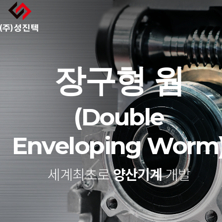
장구형 웜
(Double
Enveloping Worm
세계최초로
양산기계
개발