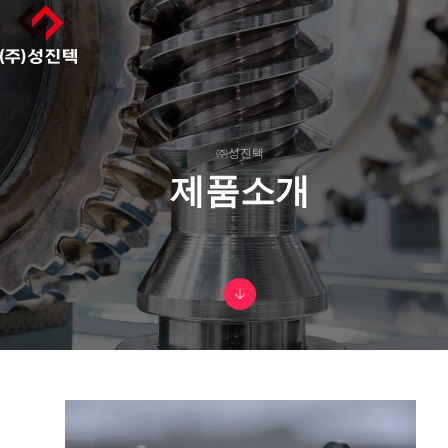
㈜성진텍
제품소개