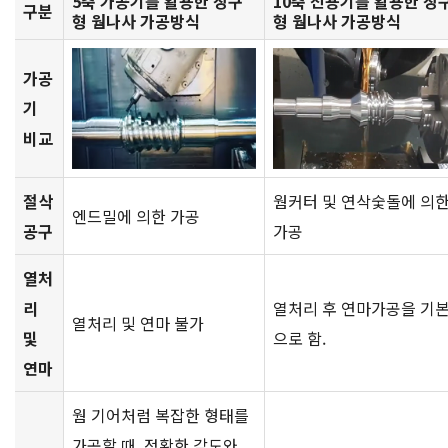
5축 가공기를 활용한 장구
10축 전용기를 활용한 장
구분
형 웜나사 가공방식
형 웜나사 가공방식
가공
기
비교
절삭
웜커터 및 연삭숯돌에 의
엔드밀에 의한 가공
공구
가공
열처
리
열처리 후 연마가공을 기
열처리 및 연마 불가
및
으로 함.
연마
웜 기어처럼 복잡한 형태를
가공할 때, 정확한 각도와