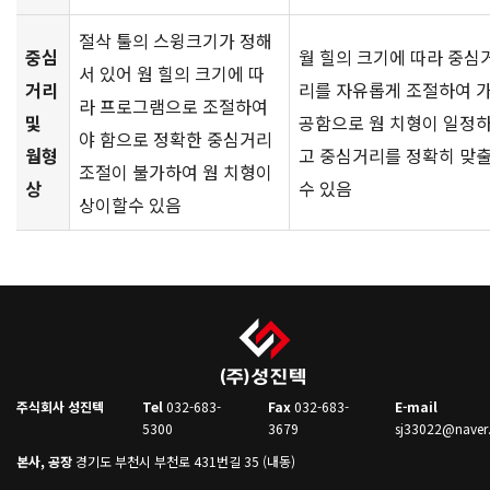
절삭 툴의 스윙크기가 정해
중심
월 힐의 크기에 따라 중심
서 있어 웜 힐의 크기에 따
거리
리를 자유롭게 조절하여 
라 프로그램으로 조절하여
및
공함으로 웜 치형이 일정
야 함으로 정확한 중심거리
웜형
고 중심거리를 정확히 맞
조절이 불가하여 웜 치형이
상
수 있음
상이할수 있음
주식회사 성진텍
Tel
032-683-
Fax
032-683-
E-mail
5300
3679
sj33022@naver
본사, 공장
경기도 부천시 부천로 431번길 35 (내동)