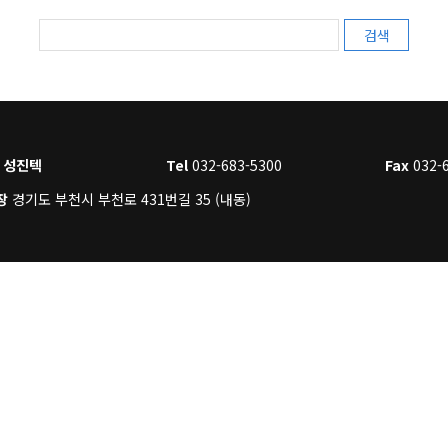
검색
 성진텍
Tel
032-683-5300
Fax
032-
장
경기도 부천시 부천로 431번길 35 (내동)