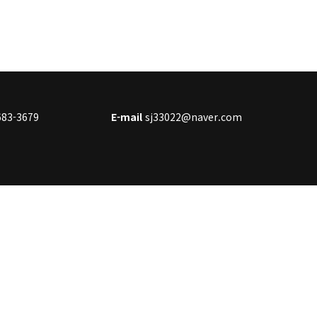
683-3679
E-mail
sj33022@naver.com