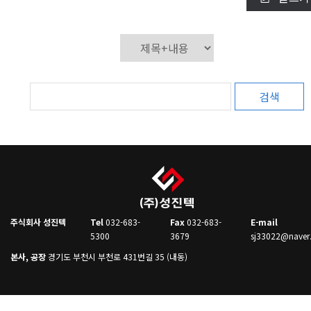
검색
주식회사 성진텍
Tel
032-683-
Fax
032-683-
E-mail
5300
3679
sj33022@naver
본사, 공장
경기도 부천시 부천로 431번길 35 (내동)